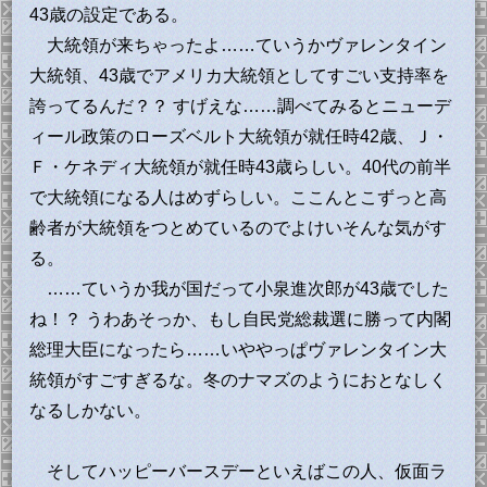
43歳の設定である。
大統領が来ちゃったよ……ていうかヴァレンタイン
大統領、43歳でアメリカ大統領としてすごい支持率を
誇ってるんだ？？ すげえな……調べてみるとニューデ
ィール政策のローズベルト大統領が就任時42歳、Ｊ・
Ｆ・ケネディ大統領が就任時43歳らしい。40代の前半
で大統領になる人はめずらしい。ここんとこずっと高
齢者が大統領をつとめているのでよけいそんな気がす
る。
……ていうか我が国だって小泉進次郎が43歳でした
ね！？ うわあそっか、もし自民党総裁選に勝って内閣
総理大臣になったら……いややっぱヴァレンタイン大
統領がすごすぎるな。冬のナマズのようにおとなしく
なるしかない。
そしてハッピーバースデーといえばこの人、仮面ラ