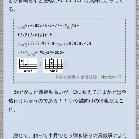
とかき鳴らすと途端にﾍｴｰｴ ｴｰｴｴｴｰな気分になってく
る。
ﾍｪｰﾗﾛﾛｫｰﾙﾉｫｰﾉﾅｰｧｵ
ｵｫｰ
[Em]
[C]
ｱﾉﾉｱｲﾉﾉｫｵｵｵｫｰﾔ
ﾗﾛﾗﾛﾗﾛﾘｨﾗﾛﾛｰ
ﾗﾛﾗﾛﾗﾛﾘｨﾗﾛ
[Am7]
[Bm7]
ﾋｨｰｨ
ｼﾞﾔﾛﾗﾙﾘｰﾛﾛﾛｰ
[Em]
熱情の律動 // 伊藤賢治
chordwiki
Bm7がまだ難易度高いが、Dに変えてごまかせば全
然行けちゃうのである！！ いや誰向けの情報だよこ
れ。
総じて、触って半月でもう弾き語りの真似事のよう