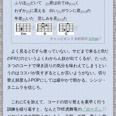
ふりほ
どいて
君は出てゆ
く
[G]
[D]
[Em]
わずか
に震える 白い
ガウンに君
の
[D]
[G]
[Em]
年老
いた 悲しみを見
た
[D]
[Em]
チャンピオン // 谷村新司
U-Fret
よく見るとCすら使っていない。サビまで来るとBだ
のF#だのというよくわからん奴が出てくるが、たった
３つのコードで弾き語りの気分を味わえてしまうとい
うのはコスパが良すぎるとしか言いようがない。切り
替え頻度もJ-POPにしては緩やかで助かる。シンジ・
タニムラを信じろ。
これにCを加えて、コードの切り替えを素早く行う
訓練を繰り返すと、なんとTHE虎舞竜の
『ロード』