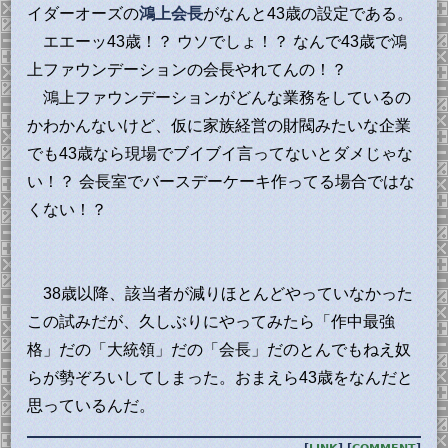
イダーオーズの
鴻上会長
がなんと43歳の設定である。
エエーッ43歳！？ ウソでしょ！？ なんで43歳で鴻
上ファウンデーションの会長やれてんの！？
鴻上ファウンデーションがどんな業務をしているの
かわかんないけど、仮に家族経営の財閥みたいな企業
でも43歳なら現場でブイブイ言ってないとダメじゃな
い！？ 会長室でバースデーケーキ作ってる場合ではな
くない！？
38歳以降、該当者が減りほとんどやっていなかった
この試みだが、久しぶりにやってみたら「作中最強
格」だの「大統領」だの「会長」だのとんでもねえ奴
らが勢ぞろいしてしまった。おまえら43歳をなんだと
思っているんだ。