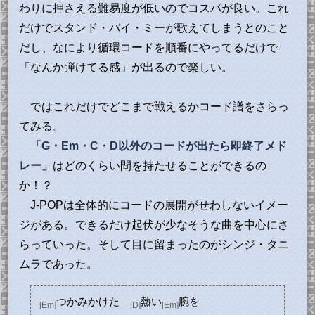
わりに押さえる難易度が低いのでコスパが良い。これ
だけでスタンド・バイ・ミーが歌えてしまうとのこと
だし、なにより循環コードを順番にやってるだけで
「なんか弾けてる感」が出るので楽しい。
ではこれだけでどこまで戦えるかコード譜をさらっ
てみる。
「G・Em・C・D以外のコードが出たら即終了メド
レー」
はどのくらい間を持たせることができるの
か！？
J-POPは全体的にコードの展開がせわしないイメー
ジがある。できるだけ起伏が少なそうな曲を中心にさ
らっていった。そして目に留まったのがシンジ・タニ
ムラであった。
つかみかけた
熱い
腕を
[Em]
[D]
[Em]