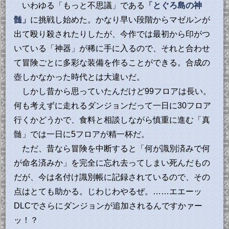
いわゆる「もっと不思議」である
「とぐろ島の神
髄」
に挑戦し始めた。かなり早い段階からマゼルンが
出て殴り殺されたりしたが、今作では最初から印がつ
いている「神器」が稀に手に入るので、それと合わせ
て冒険ごとに多彩な装備を作ることができる。合成の
壺しかなかった時代とは大違いだ。
しかし昔から思っていたんだけど99フロアは長い。
何も考えずに走れるダンジョンだって一日に30フロア
行くかどうかで、食料と相談しながら慎重に進む「真
髄」では一日に5フロアが精一杯だ。
ただ、昔なら冒険を中断すると「何が識別済みで何
が命名済みか」を完全に忘れ去ってしまい死んだもの
だが、今は名付け識別帳に記録されているので、その
点はとても助かる。じわじわやるぜ。……エエーッ
DLCでさらにダンジョンが追加されるんですかァー
ッ！？