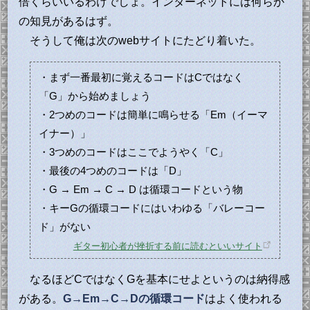
倍くらいいるわけでしょ。インターネットには何らか
の知見があるはず。
そうして俺は次のwebサイトにたどり着いた。
・まず一番最初に覚えるコードはCではなく
「G」から始めましょう
・2つめのコードは簡単に鳴らせる「Em（イーマ
イナー）」
・3つめのコードはここでようやく「C」
・最後の4つめのコードは「D」
・G → Em → C → D は循環コードという物
・キーGの循環コードにはいわゆる「バレーコー
ド」がない
ギター初心者が挫折する前に読むといいサイト
なるほどCではなくGを基本にせよというのは納得感
がある。
G→Em→C→Dの循環コード
はよく使われる