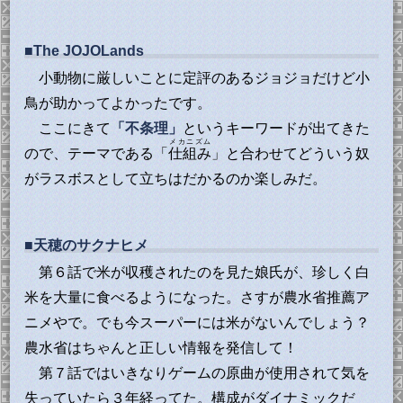
■The JOJOLands
小動物に厳しいことに定評のあるジョジョだけど小
鳥が助かってよかったです。
ここにきて
「不条理」
というキーワードが出てきた
メカニズム
ので、テーマである「
仕組み
」と合わせてどういう奴
がラスボスとして立ちはだかるのか楽しみだ。
■天穂のサクナヒメ
第６話で米が収穫されたのを見た娘氏が、珍しく白
米を大量に食べるようになった。さすが農水省推薦ア
ニメやで。でも今スーパーには米がないんでしょう？
農水省はちゃんと正しい情報を発信して！
第７話ではいきなりゲームの原曲が使用されて気を
失っていたら３年経ってた。構成がダイナミックだ