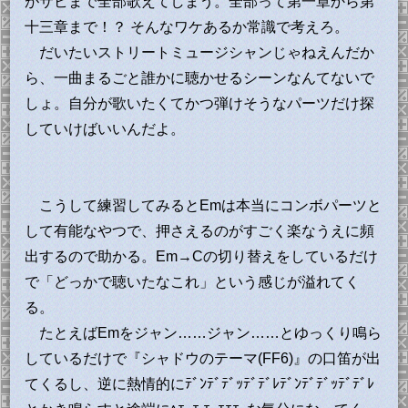
がサビまで全部歌えてしまう。全部って第一章から第
十三章まで！？ そんなワケあるか常識で考えろ。
だいたいストリートミュージシャンじゃねえんだか
ら、一曲まるごと誰かに聴かせるシーンなんてないで
しょ。自分が歌いたくてかつ弾けそうなパーツだけ探
していけばいいんだよ。
こうして練習してみるとEmは本当にコンボパーツと
して有能なやつで、押さえるのがすごく楽なうえに頻
出するので助かる。Em→Cの切り替えをしているだけ
で「どっかで聴いたなこれ」という感じが溢れてく
る。
たとえばEmをジャン……ジャン……とゆっくり鳴ら
しているだけで『シャドウのテーマ(FF6)』の口笛が出
てくるし、逆に熱情的にﾃﾞﾝﾃﾞﾃﾞｯﾃﾞﾃﾞﾚﾃﾞﾝﾃﾞﾃﾞｯﾃﾞﾃﾞﾚ