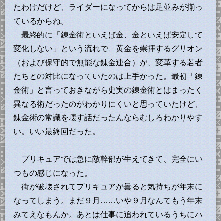
たわけだけど、ライダーになってからは足並みが揃っ
ているからね。
最終的に「錬金術といえば金、金といえば安定して
変化しない」という流れで、黄金を崇拝するグリオン
（および保守的で無能な錬金連合）が、変革する若者
たちとの対比になっていたのは上手かった。最初「錬
金術」と言っておきながら史実の錬金術とはまったく
異なる術だったのがわかりにくいと思っていたけど、
錬金術の常識を壊す話だったんならむしろわかりやす
い。いい最終回だった。
プリキュアでは急に敵幹部が生えてきて、完全にい
つもの感じになった。
街が破壊されてプリキュアが曇ると気持ちが年末に
なってしまう。まだ９月……いや９月なんてもう年末
みてえなもんか。あとは仕事に追われているうちにハ