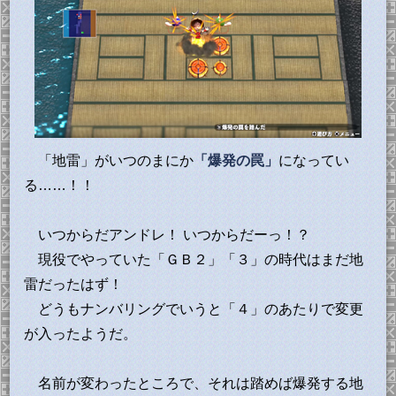
「地雷」がいつのまにか
「爆発の罠」
になってい
る……！！
いつからだアンドレ！ いつからだーっ！？
現役でやっていた「ＧＢ２」「３」の時代はまだ地
雷だったはず！
どうもナンバリングでいうと「４」のあたりで変更
が入ったようだ。
名前が変わったところで、それは踏めば爆発する地