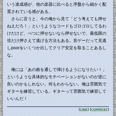
いう達成感が、他の楽器に比べると序盤から細かく配
置されている感がある。
さらに言うと、今の俺から見て「どう考えても押せ
ねえだろ！」というようなコードもゴロゴロしてるわ
けだけど、べつに押せないなら押せないで、最低限の
弦だけ押さえて逃げる方法もある。音ゲーだって見逃
しpoorをいくつか出してクリア安定を取ることあるし
な。
俺には「あの曲を通しで弾けるようになりたい！」
というような具体的なモチベーションがないのが逆に
良いのかもしれない。何もわからない。俺は雰囲気で
ギターを練習している。ギターって雰囲気で練習して
いいんだ！
[
LINK
] [
COMMENT
]