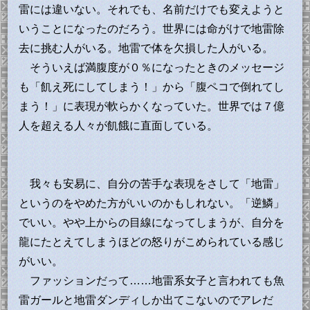
雷には違いない。それでも、名前だけでも変えようと
いうことになったのだろう。世界には命がけで地雷除
去に挑む人がいる。地雷で体を欠損した人がいる。
そういえば満腹度が０％になったときのメッセージ
も「飢え死にしてしまう！」から「腹ペコで倒れてし
まう！」に表現が軟らかくなっていた。世界では７億
人を超える人々が飢餓に直面している。
我々も安易に、自分の苦手な表現をさして「地雷」
というのをやめた方がいいのかもしれない。「逆鱗」
でいい。やや上からの目線になってしまうが、自分を
龍にたとえてしまうほどの怒りがこめられている感じ
がいい。
ファッションだって……地雷系女子と言われても魚
雷ガールと地雷ダンディしか出てこないのでアレだ