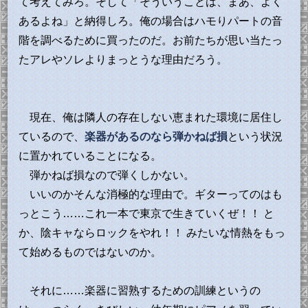
て考えてみろ。そして「そういうことは、まあ、よく
あるよね」と納得しろ。俺の場合はハモりパートの音
階を調べるために買ったのだ。お前たちが思い当たっ
たアレやソレよりまっとうな理由だろう。
現在、俺は隣人の存在しない恵まれた環境に居住し
ているので、
楽器があるのなら弾かねば損
という状況
に置かれていることになる。
弾かねば損なので弾くしかない。
いいのかそんな消極的な理由で。ギターってのはも
っとこう……これ一本で東京で生きていくぜ！！ と
か、陰キャならロックをやれ！！ みたいな情熱をもっ
て始めるものではないのか。
それに……楽器に習熟するための訓練というの