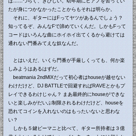
は……つらく、きびしい。幼年期にピアノを習ってい
たが身につかなかったことからもそれは明らか。
それに、ギターにはFってヤツがあるんでしょう？
知ってるぞ、みんなFで諦めていくんだ。しかもFって
コードはいろんな曲にホイホイ出てくるから避けては
通れない門番みてえな奴なんだ。
とはいえだ、いくら門番が手厳しくっても、何か楽
しみようはあるはずだ。
beatmania 2ndMIXだって初心者はhouseが越せない
わけだけど、DJ BATTLEで回避すればRAVEとかもプ
レイできるわけじゃん？ まあ最終的にhouseができな
いと楽しみがだいぶ制限されるわけだけど、houseを
恐れてコインを入れないのはもったいないと思わな
い？
しかも５鍵ビーマニと比べて、ギター所持者は３億