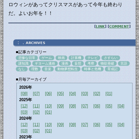
ロウィンがあってクリスマスがあって今年も終わり
だ。よいお年を！！
[
LINK
] [
COMMENT
]
：．
ARCHIVES
■記事カテゴリー
悲惨な日常
ゲーム
映画
計算機
テレビ
さすらい
謎知識
ギヨーム連絡
漫画
妄想
考察
物欲発破
言語
なし
理数
音楽
動物夢想転生
時事と危機
育成記
■月毎アーカイブ
2026年
[08]
[07]
[06]
[05]
[04]
[03]
[02]
[01]
2025年
[12]
[11]
[10]
[09]
[08]
[07]
[06]
[05]
[04]
[03]
[02]
[01]
2024年
[12]
[11]
[10]
[09]
[08]
[07]
[06]
[05]
[04]
[03]
[02]
[01]
2023年