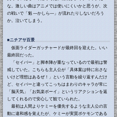
な。激しい曲はアニメでは使いにくいかと思うが、次
の戦いで「魁 ―かしら―」が流れたりしないだろう
か。泣いてしまう。
■ニチアサ百景
仮面ライダーガッチャードが最終回を迎えた。いい
最終回だった。
「セイバー」と脚本陣が重なっているので最初は警
戒していた。こちらも主人公が「具体案は特に出さな
いけど理想はあるぜ！」という言動を繰り返すんだけ
ど、セイバーと違ってこっちはまわりのキャラが常に
「脳天気」「お気楽ボーイ」というリアクションを返
してくれるので安心して観ていられた。
最初は人間よりケミーを優先するような主人公の言
動に違和感を覚えたが、ケミーが実質ポケモンである