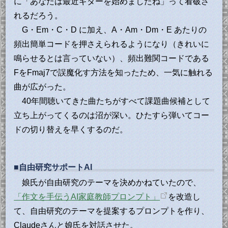
に「あなたは最近ギターを始めましたね」って看破さ
れるだろう。
G・Em・C・D に加え、A・Am・Dm・E あたりの
頻出簡単コードを押さえられるようになり（きれいに
鳴らせるとは言っていない）、頻出難関コードである
FをFmaj7で誤魔化す方法を知ったため、一気に触れる
曲が広がった。
40年間聴いてきた曲たちがすべて課題曲候補として
立ち上がってくるのは沼が深い。ひたすら弾いてコー
ドの切り替えを早くするのだ。
■自由研究サポートAI
娘氏が自由研究のテーマを決めかねていたので、
「作文を手伝うAI家庭教師プロンプト」
を改造し
て、自由研究のテーマを提案するプロンプトを作り、
Claudeさんと娘氏を対話させた。