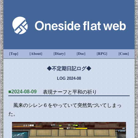
[Top]
[About]
[Diary]
[Doc]
[RPG]
[Com]
◆不定期日記ログ◆
LOG 2024-08
■2024-08-09
表現ナーフと平和の祈り
風来のシレン６をやっていて突然気づいてしまっ
た。