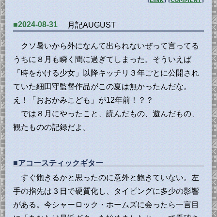
[
LINK
] [
COMMENT
]
■2024-08-31
月記AUGUST
クソ暑いから外になんて出られないぜって言ってる
うちに８月も瞬く間に過ぎてしまった。そういえば
「時をかける少女」以降キッチリ３年ごとに公開され
ていた細田守監督作品がこの夏は無かったんだな。
え！「おおかみこども」が12年前！？？
では８月にやったこと、読んだもの、遊んだもの、
観たものの記録だよ。
■アコースティックギター
すぐ飽きるかと思ったのに意外と飽きていない。左
手の指先は３日で硬質化し、タイピングに多少の影響
がある。今シャーロック・ホームズに会ったら一言目