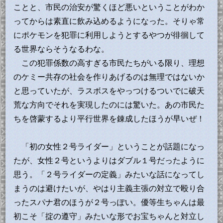
ことと、市民の治安が驚くほど悪いということがわか
ってからは素直に飲み込めるようになった。そりゃ常
にポケモンを犯罪に利用しようとするやつが徘徊して
る世界ならそうなるわな。
この犯罪係数の高すぎる市民たちがいる限り、理想
のケミー共存の社会を作りあげるのは無理ではないか
と思っていたが、ラスボスをやっつけるついでに破天
荒な方向でそれを実現したのには驚いた。あの市民た
ちを啓蒙するより平行世界を錬成したほうが早いぜ！
「初の女性２号ライダー」ということが話題になっ
たが、女性２号というよりはダブル１号だったように
思う。「２号ライダーの定義」みたいな話になってし
まうのは避けたいが、やはり主義主張の対立で殴り合
ったスパナ君のほうが２号っぽい。優等生ちゃんは最
初こそ「掟の遵守」みたいな形でお宝ちゃんと対立し