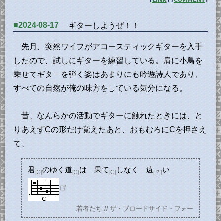
[
LINK
] [
COMMENT
]
■2024-08-17
ギターしようぜ！！
先月、突然ワイフがアコースティックギターを入手
したので、試しにギターを練習している。肩に小鳥を
乗せてギターを弾く姿はあまりにも吟遊詩人であり、
すべての自然が俺の味方をしている気分になる。
昔、なんらかの活動でギターに触れたときには、と
りあえずCの形だけ覚えたあと、おもむろにCを押さえ
て、
君
のゆく道
は 果て
しなく 遠
い
[C]
[C]
[C]
[？]
若者たち // ザ・ブロードサイド・フォー