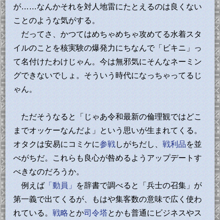
が……なんかそれを対人地雷にたとえるのは良くない
ことのような気がする。
だってさ、かつてはめちゃめちゃ攻めてる水着スタ
イルのことを核実験の爆発力にちなんで「ビキニ」っ
て名付けたわけじゃん。今は無邪気にそんなネーミン
グできないでしょ。そういう時代になっちゃってるじ
ゃん。
ただそうなると「じゃあ令和最新の倫理観ではどこ
までオッケーなんだよ」という思いが生まれてくる。
オタクは安易にコミケに
参戦
しがちだし、
戦利品
を並
べがちだ。これらも良心が咎めるようアップデートす
べきなのだろうか。
例えば
「動員」
を辞書で調べると「兵士の召集」が
第一義で出てくるが、もはや集客数の意味で広く使わ
れている。
戦略
とか
司令塔
とかも普通にビジネスやス