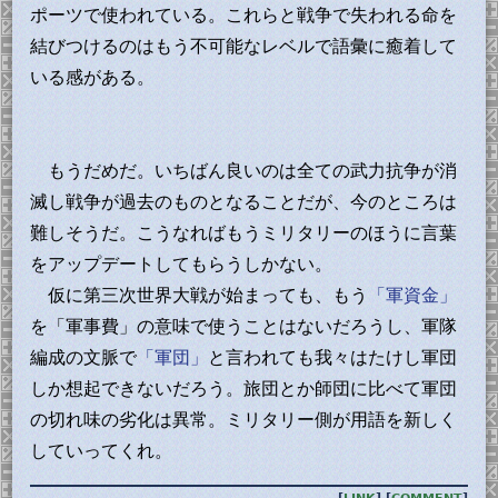
ポーツで使われている。これらと戦争で失われる命を
結びつけるのはもう不可能なレベルで語彙に癒着して
いる感がある。
もうだめだ。いちばん良いのは全ての武力抗争が消
滅し戦争が過去のものとなることだが、今のところは
難しそうだ。こうなればもうミリタリーのほうに言葉
をアップデートしてもらうしかない。
仮に第三次世界大戦が始まっても、もう
「軍資金」
を「軍事費」の意味で使うことはないだろうし、軍隊
編成の文脈で
「軍団」
と言われても我々はたけし軍団
しか想起できないだろう。旅団とか師団に比べて軍団
の切れ味の劣化は異常。ミリタリー側が用語を新しく
していってくれ。