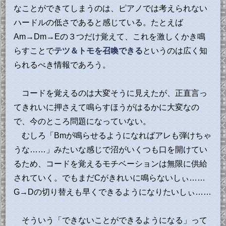
なことができてしまうのは、ピアノでは考えられない
ハードルの低さであると感じている。たとえば
Am→Dm→Eの３つだけ覚えて、これを激しくかき鳴
らすことで
テツ＆トモを召喚できる
というのは広く知
られるべき情報であろう。
コードを覚えるのは大変そうに見えたが、正直言っ
てきれいに押さえて鳴らすほうがはるかに大変なの
で、今のところ問題になっていない。
むしろ「Bmが鳴らせるようになればアレも弾けちゃ
うな……」みたいな感じで沼がいくつも口を開けてい
るため、コードを覚えるモチベーションは無限に供給
されていく。でもまだCがきれいに鳴らないしぃ……
G→Dの切り替えも早くできるようになりたいしぃ……
そういう「できないことができるようになる」って