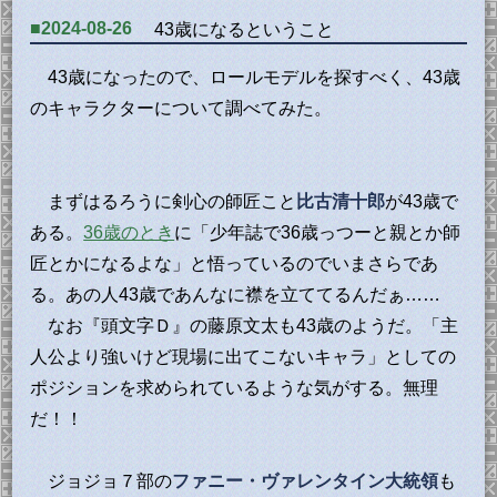
■2024-08-26
43歳になるということ
43歳になったので、ロールモデルを探すべく、43歳
のキャラクターについて調べてみた。
まずはるろうに剣心の師匠こと
比古清十郎
が43歳で
ある。
36歳のとき
に「少年誌で36歳っつーと親とか師
匠とかになるよな」と悟っているのでいまさらであ
る。あの人43歳であんなに襟を立ててるんだぁ……
なお『頭文字Ｄ』の藤原文太も43歳のようだ。「主
人公より強いけど現場に出てこないキャラ」としての
ポジションを求められているような気がする。無理
だ！！
ジョジョ７部の
ファニー・ヴァレンタイン大統領
も