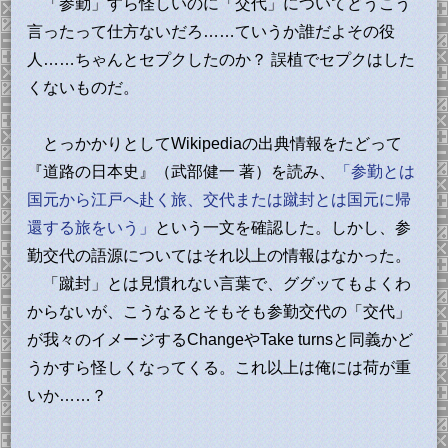
「参勤」すら怪しいのに「交代」についてどうこう
言ったって仕方ないだろ……ていうか誰だよその役
人……ちゃんとセプクしたのか？ 誤植でセプクはした
くないものだ。
とっかかりとしてWikipediaの出典情報をたどって
『道路の日本史』（武部健一 著）を読み、
「参勤とは
国元から江戸へ赴く旅、交代または蹴封とは国元に帰
還する旅をいう」
という一文を確認した。しかし、参
勤交代の語源についてはそれ以上の情報はなかった。
「蹴封」とは見慣れない言葉で、ググッてもよくわ
からないが、こうなるとそもそも参勤交代の「交代」
が我々のイメージするChangeやTake turnsと同義かど
うかすら怪しくなってくる。これ以上は俺には荷が重
いか……？