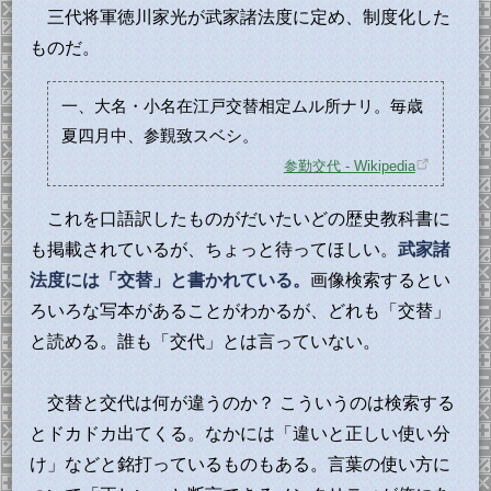
三代将軍徳川家光が武家諸法度に定め、制度化した
ものだ。
一、大名・小名在江戸交替相定ムル所ナリ。毎歳
夏四月中、参覲致スベシ。
参勤交代 - Wikipedia
これを口語訳したものがだいたいどの歴史教科書に
も掲載されているが、ちょっと待ってほしい。
武家諸
法度には「交替」と書かれている。
画像検索するとい
ろいろな写本があることがわかるが、どれも「交替」
と読める。誰も「交代」とは言っていない。
交替と交代は何が違うのか？ こういうのは検索する
とドカドカ出てくる。なかには「違いと正しい使い分
け」などと銘打っているものもある。言葉の使い方に