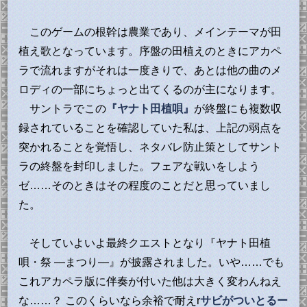
このゲームの根幹は農業であり、メインテーマが田
植え歌となっています。序盤の田植えのときにアカペ
ラで流れますがそれは一度きりで、あとは他の曲のメ
ロディの一部にちょっと出てくるのが主になります。
サントラでこの
『ヤナト田植唄』
が終盤にも複数収
録されていることを確認していた私は、上記の弱点を
突かれることを覚悟し、ネタバレ防止策としてサント
ラの終盤を封印しました。フェアな戦いをしよう
ゼ……そのときはその程度のことだと思っていまし
た。
そしていよいよ最終クエストとなり『ヤナト田植
唄・祭 ―まつり―』が披露されました。いや……でも
これアカペラ版に伴奏が付いた他は大きく変わんねえ
な……？ このくらいなら余裕で耐えr
サビがついとるー