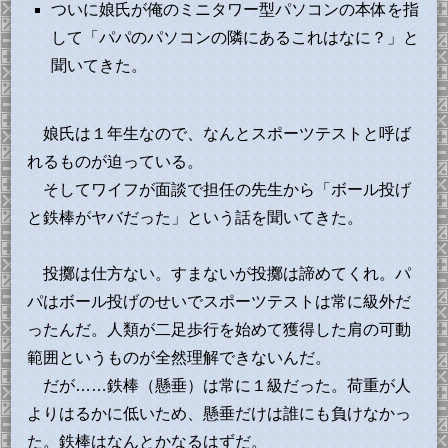
ついに娘氏が俺のミニタワー型パソコンの本体を指
して「パパのパソコンの隣にあるこれはなに？」と
聞いてきた。
娘氏は１年生なので、なんとスポーツテストと呼ば
れるものが迫っている。
そしてワイフが面談で担任の先生から「ボール投げ
と鉄棒がヤバだった」という話を聞いてきた。
投擲は仕方ない。すまないが投擲は諦めてくれ。パ
パはボール投げのせいでスポーツテストは常に級外だ
ったんだ。人類が二足歩行を始めて獲得した肩の可動
範囲というものが全然理解できないんだ。
だが……鉄棒（懸垂）は常に１級だった。荷重が人
よりはるかに低いため、懸垂だけは誰にも負けなかっ
た。鉄棒はなんとかなるはずだ。