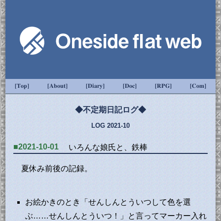
[Top]
[About]
[Diary]
[Doc]
[RPG]
[Com]
◆不定期日記ログ◆
LOG 2021-10
■2021-10-01
いろんな娘氏と、鉄棒
夏休み前後の記録。
お絵かきのとき「せんしんとういつして色を選
ぶ……せんしんとういつ！」と言ってマーカー入れ