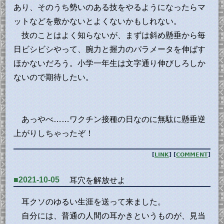
あり、そのうち勢いのある技をやるようになったらマ
ットなどを敷かないとよくないかもしれない。
技のことはよく知らないが、まずは斜め懸垂から毎
日ビシビシやって、腕力と握力のパラメータを伸ばす
ほかないだろう。小学一年生は文字通り伸びしろしか
ないので期待したい。
あっやべ……ワクチン接種の日なのに無駄に懸垂逆
上がりしちゃったぞ！
[
LINK
] [
COMMENT
]
■2021-10-05
耳穴を解放せよ
耳クソのゆるい生涯を送って来ました。
自分には、普通の人間の耳かきというものが、見当