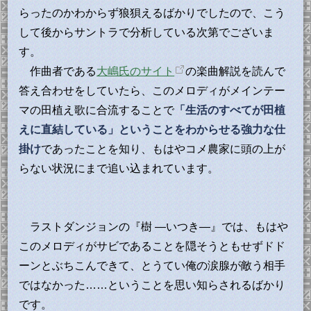
らったのかわからず狼狽えるばかりでしたので、こう
して後からサントラで分析している次第でございま
す。
作曲者である
大嶋氏のサイト
の楽曲解説を読んで
答え合わせをしていたら、このメロディがメインテー
マの田植え歌に合流することで
「生活のすべてが田植
えに直結している」ということをわからせる強力な仕
掛け
であったことを知り、もはやコメ農家に頭の上が
らない状況にまで追い込まれています。
ラストダンジョンの『樹 ―いつき―』では、もはや
このメロディがサビであることを隠そうともせずドド
ーンとぶちこんできて、とうてい俺の涙腺が敵う相手
ではなかった……ということを思い知らされるばかり
です。