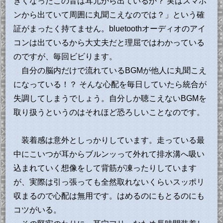
きくなったこの音は耳元から出ているか？ 実はスマホ
ンから出ていて周囲に丸聞こえなのでは？」という確
証がまったく持てません。bluetoothオーディオのアイ
コンは出ているから大丈夫だと理屈ではわかっている
のですが、毎回ビビります。
自分の脳内だけで流れているBGMが他人に丸聞こえ
になっている！？ そんな心配を毎日していたら統合が
失調してしまうでしょう。自分しか聴こえないBGMを
取り扱うというのはそれほど恐ろしいことなのです。
装着感は意外としっかりしています。走っている最
中にこいつが耳からブルンッって外れて排水溝へ吸い
込まれていく想像をして背筋が凍ったりしています
が、実際は引っ張っても全然取れないくらいスッポリ
収まるので心配は無用です。はめるのにもとるのにも
コツがいる。