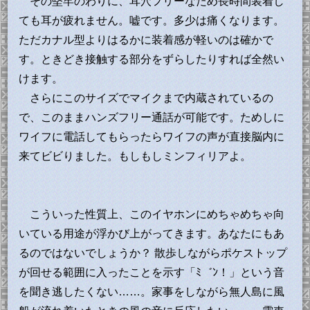
その堅牢のわりに、耳穴フリーなため長時間装着し
ても耳が疲れません。嘘です。多少は痛くなります。
ただカナル型よりはるかに装着感が軽いのは確かで
す。ときどき接触する部分をずらしたりすれば全然い
けます。
さらにこのサイズでマイクまで内蔵されているの
で、このままハンズフリー通話が可能です。ためしに
ワイフに電話してもらったらワイフの声が直接脳内に
来てビビりました。もしもしミンフィリアよ。
こういった性質上、このイヤホンにめちゃめちゃ向
いている用途が浮かび上がってきます。あなたにもあ
るのではないでしょうか？ 散歩しながらポケストップ
が回せる範囲に入ったことを示す「ﾐ゛ﾝ！」という音
を聞き逃したくない……。家事をしながら無人島に風