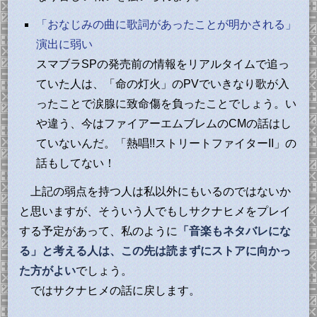
「おなじみの曲に歌詞があったことが明かされる」
演出に弱い
スマブラSPの発売前の情報をリアルタイムで追っ
ていた人は、「命の灯火」のPVでいきなり歌が入
ったことで涙腺に致命傷を負ったことでしょう。い
や違う、今はファイアーエムブレムのCMの話はし
ていないんだ。「熱唱!!ストリートファイターII」の
話もしてない！
上記の弱点を持つ人は私以外にもいるのではないか
と思いますが、そういう人でもしサクナヒメをプレイ
する予定があって、私のように
「音楽もネタバレにな
る」と考える人は、この先は読まずにストアに向かっ
た方がよい
でしょう。
ではサクナヒメの話に戻します。