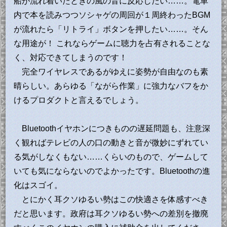
船が流れ着いたときの風の音に反応したい……。電車
内で本を読みつつソシャゲの周回が１周終わったBGM
が流れたら「リトライ」ボタンを押したい……。そん
な用途が！ これならゲームに聴力を占有されることな
く、対応できてしまうのです！
完全ワイヤレスであるがゆえに姿勢が自由なのも素
晴らしい。あらゆる「ながら作業」に強力なバフをか
けるプロダクトと言えるでしょう。
Bluetoothイヤホンにつきものの遅延問題も、注意深
く観ればテレビの人の口の動きと音が微妙にずれてい
る気がしなくもない……くらいのもので、ゲームして
いても気にならないのでよかったです。Bluetoothの進
化はスゴイ。
とにかく耳クソゆるい勢はこの快適さを体感すべき
だと思います。政府は耳クソゆるい勢への差別を撤廃