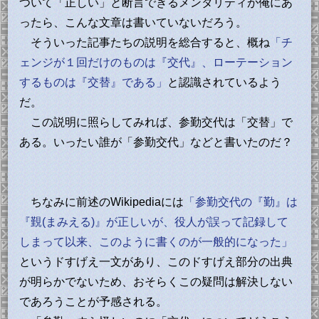
ついて「正しい」と断言できるメンタリティが俺にあ
ったら、こんな文章は書いていないだろう。
そういった記事たちの説明を総合すると、概ね
「チ
ェンジが１回だけのものは『交代』、ローテーション
するものは『交替』である」
と認識されているよう
だ。
この説明に照らしてみれば、参勤交代は「交替」で
ある。いったい誰が「参勤交代」などと書いたのだ？
ちなみに前述のWikipediaには
「参勤交代の『勤』は
『覲(まみえる)』が正しいが、役人が誤って記録して
しまって以来、このように書くのが一般的になった」
というドすげえ一文があり、このドすげえ部分の出典
が明らかでないため、おそらくこの疑問は解決しない
であろうことが予感される。