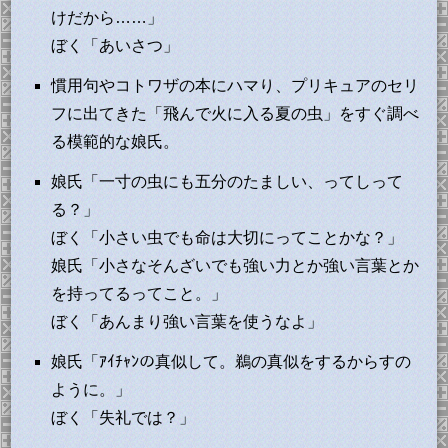
けだから……」
ぼく「あいさつ」
慣用句やコトワザの本にハマり、プリキュアのセリ
フに出てきた「飛んで火に入る夏の虫」をすぐ調べ
る模範的な娘氏。
娘氏「一寸の虫にも五分のたましい、ってしって
る？」
ぼく「小さい虫でも命は大切にってことかな？」
娘氏「小さなそんざいでも強い力とか強い言葉とか
を持ってるってこと。」
ぼく「あんまり強い言葉を使うなよ」
娘氏「ｱｲﾁｬﾝの真似して。鵜の真似をするからすの
ように。」
ぼく「失礼では？」