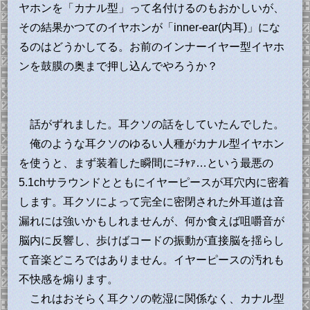
ヤホンを「カナル型」って名付けるのもおかしいが、
その結果かつてのイヤホンが「inner-ear(内耳)」にな
るのはどうかしてる。お前のインナーイヤー型イヤホ
ンを鼓膜の奥まで押し込んでやろうか？
話がずれました。耳クソの話をしていたんでした。
俺のような耳クソのゆるい人種がカナル型イヤホン
を使うと、まず装着した瞬間にﾆﾁｬｧ…という最悪の
5.1chサラウンドとともにイヤーピースが耳穴内に密着
します。耳クソによって完全に密閉された外耳道は音
漏れには強いかもしれませんが、何か食えば咀嚼音が
脳内に反響し、歩けばコードの振動が直接脳を揺らし
て音楽どころではありません。イヤーピースの汚れも
不快感を煽ります。
これはおそらく耳クソの乾湿に関係なく、カナル型