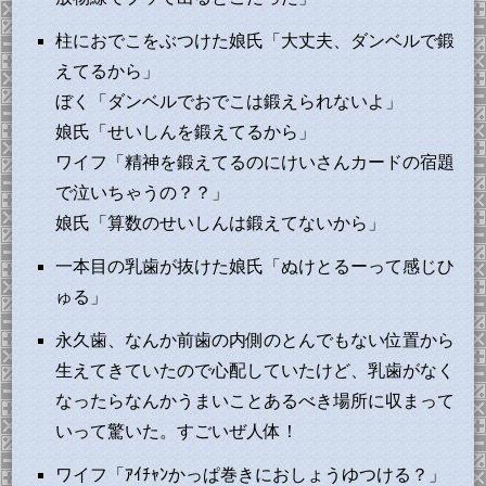
柱におでこをぶつけた娘氏「大丈夫、ダンベルで鍛
えてるから」
ぼく「ダンベルでおでこは鍛えられないよ」
娘氏「せいしんを鍛えてるから」
ワイフ「精神を鍛えてるのにけいさんカードの宿題
で泣いちゃうの？？」
娘氏「算数のせいしんは鍛えてないから」
一本目の乳歯が抜けた娘氏「ぬけとるーって感じひ
ゅる」
永久歯、なんか前歯の内側のとんでもない位置から
生えてきていたので心配していたけど、乳歯がなく
なったらなんかうまいことあるべき場所に収まって
いって驚いた。すごいぜ人体！
ワイフ「ｱｲﾁｬﾝかっぱ巻きにおしょうゆつける？」