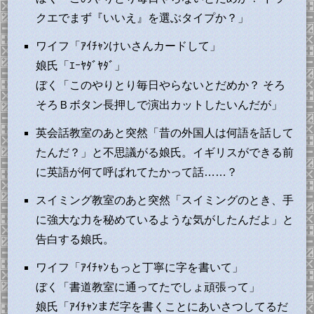
クエでまず『いいえ』を選ぶタイプか？」
ワイフ「ｱｲﾁｬﾝけいさんカードして」
娘氏「ｴｰﾔﾀﾞﾔﾀﾞ」
ぼく「このやりとり毎日やらないとだめか？ そろ
そろＢボタン長押しで演出カットしたいんだが」
英会話教室のあと突然「昔の外国人は何語を話して
たんだ？」と不思議がる娘氏。イギリスができる前
に英語が何て呼ばれてたかって話……？
スイミング教室のあと突然「スイミングのとき、手
に強大な力を秘めているような気がしたんだよ」と
告白する娘氏。
ワイフ「ｱｲﾁｬﾝもっと丁寧に字を書いて」
ぼく「書道教室に通ってたでしょ頑張って」
娘氏「ｱｲﾁｬﾝまだ字を書くことにあいさつしてるだ