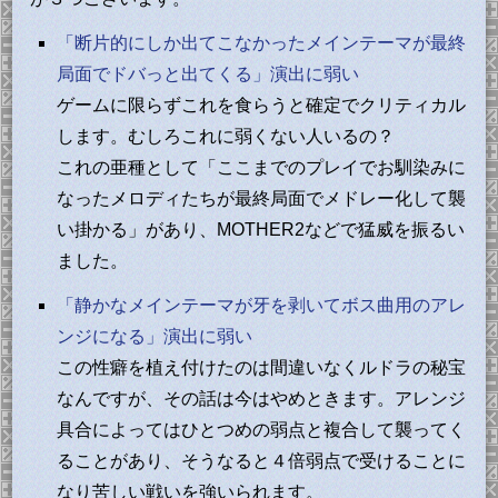
「断片的にしか出てこなかったメインテーマが最終
局面でドバっと出てくる」演出に弱い
ゲームに限らずこれを食らうと確定でクリティカル
します。むしろこれに弱くない人いるの？
これの亜種として「ここまでのプレイでお馴染みに
なったメロディたちが最終局面でメドレー化して襲
い掛かる」があり、MOTHER2などで猛威を振るい
ました。
「静かなメインテーマが牙を剥いてボス曲用のアレ
ンジになる」演出に弱い
この性癖を植え付けたのは間違いなくルドラの秘宝
なんですが、その話は今はやめときます。アレンジ
具合によってはひとつめの弱点と複合して襲ってく
ることがあり、そうなると４倍弱点で受けることに
なり苦しい戦いを強いられます。