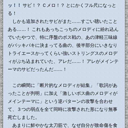
ッ！！
サビ！？ Ｃメロ！？ とにかくフル尺になっと
る！
しかも追加されたサビがまた……すごい聴いたこと
ある……！ これもあっちこっちのメロディに紛れ込ん
でいたやつで、特に序盤のボス戦の、あの津軽三味線
がバッキバキに決まってる曲の、後半部分にいきなり
トライエースかってくらい強いストリングスのメロデ
ィがぶち込まれていた、アレだ……！ アレがメインテ
ーマのサビだったんだ……！
この瞬間に「断片的なメロディが結集」「歌詞があ
ったことが判明」に加え「激しいボス曲のメロディが
メインテーマに」という逆パターンの攻撃を合わせ
て、３つの弱点を全て同時に攻撃された形になり無事
死亡しました。
あまりに鮮やかな太刀筋で、なぜ自分が致命傷を食