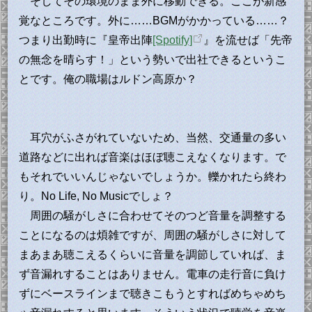
そしてその環境のまま外に移動できる。ここが新感
覚なところです。外に……BGMがかかっている……？
つまり出勤時に『皇帝出陣
[Spotify]
』を流せば「先帝
の無念を晴らす！」という勢いで出社できるというこ
とです。俺の職場はルドン高原か？
耳穴がふさがれていないため、当然、交通量の多い
道路などに出れば音楽はほぼ聴こえなくなります。で
もそれでいいんじゃないでしょうか。轢かれたら終わ
り。No Life, No Musicでしょ？
周囲の騒がしさに合わせてそのつど音量を調整する
ことになるのは煩雑ですが、周囲の騒がしさに対して
まあまあ聴こえるくらいに音量を調節していれば、ま
ず音漏れすることはありません。電車の走行音に負け
ずにベースラインまで聴きこもうとすればめちゃめち