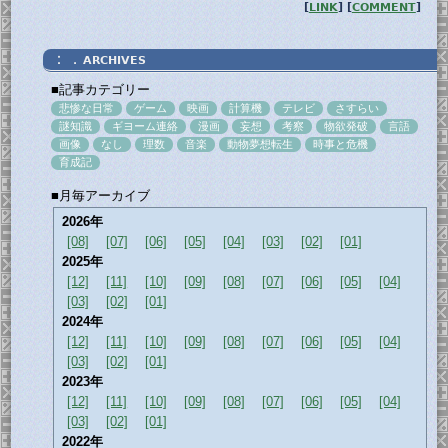
[
LINK
] [
COMMENT
]
：．
ARCHIVES
■記事カテゴリー
悲惨な日常
ゲーム
映画
計算機
テレビ
さすらい
謎知識
ギヨーム連絡
漫画
妄想
考察
物欲発破
言語
画像
なし
理数
音楽
動物夢想転生
時事と危機
育成記
■月毎アーカイブ
2026年
[08]
[07]
[06]
[05]
[04]
[03]
[02]
[01]
2025年
[12]
[11]
[10]
[09]
[08]
[07]
[06]
[05]
[04]
[03]
[02]
[01]
2024年
[12]
[11]
[10]
[09]
[08]
[07]
[06]
[05]
[04]
[03]
[02]
[01]
2023年
[12]
[11]
[10]
[09]
[08]
[07]
[06]
[05]
[04]
[03]
[02]
[01]
2022年