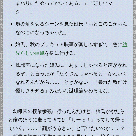
まわりにだめってかいてある。」「悲しいマー
ク……」
鹿の角を切るシーンを見た娘氏「おとこのこがおん
なのこになっちゃった」
娘氏、秋のプリキュア映画が楽しみすぎて、急に
幼
児らしい画風
を身に付ける。
風邪声になった娘氏に「あまりしゃべると声がかれ
るぞ」と言ったが「たくさんしゃべると、かわいく
なれるんだから……」ときかない。「暴れた数だけ
優しさを知る」みたいな謎理論やめろよな。
幼稚園の授業参観に行ったんだけど、娘氏がやたら
と俺のほうに走ってきては「しーっ！」ってして帰っ
ていく。……「顔がうるさい」と言いたいのか……？