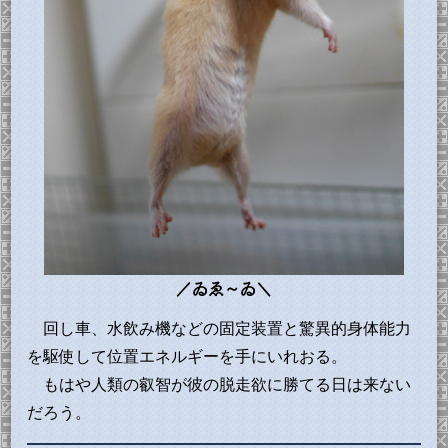
／ゐゑ～ゐ＼
回し車、水飲み機などの固定装置と驚異的身体能力
を駆使して位置エネルギーを手にいれおる。
もはや人類の叡智が彼の脱走欲に勝てる日は来ない
だろう。