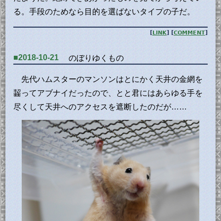
る。手段のためなら目的を選ばないタイプの子だ。
[
LINK
] [
COMMENT
]
■2018-10-21
のぼりゆくもの
先代ハムスターのマンソンはとにかく天井の金網を
齧ってアブナイだったので、とと君にはあらゆる手を
尽くして天井へのアクセスを遮断したのだが……