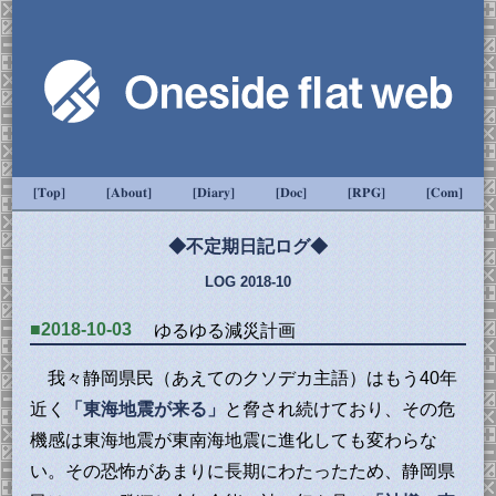
[Top]
[About]
[Diary]
[Doc]
[RPG]
[Com]
◆不定期日記ログ◆
LOG 2018-10
■2018-10-03
ゆるゆる減災計画
我々静岡県民（あえてのクソデカ主語）はもう40年
近く
「東海地震が来る」
と脅され続けており、その危
機感は東海地震が東南海地震に進化しても変わらな
い。その恐怖があまりに長期にわたったため、静岡県