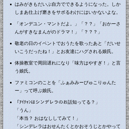
はみがきもだいぶ自力でできるようになった。しか
しまあ仕上げ磨きをサボるわけにはいかないよな。
「オンデユン・マントだよ。」「？？」「おかーさ
んがすきなまんがのドラマ！」「？？？」
敬老の日のイベントでおうたを歌ったあと「だいせ
いこうだったね！」とお友達にハグされる娘氏。
体操教室で周回遅れになり「味方はやすぎ！」と言
う娘氏。
ファミコンのことを「ふぁみみーぴゅこりゅんた
ー」って呼ぶ娘氏。
「ｱｲﾁｬﾝはシンデレラのお話知ってる？」
「うん」
「本当？ おはなししてみて！」
「シンデレラはおせんたくとかおそうじとかやって