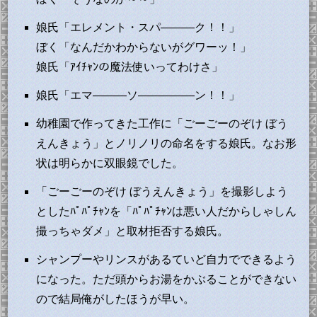
娘氏「エレメント・スパ―――ク！！」
ぼく「なんだかわからないがグワーッ！」
娘氏「ｱｲﾁｬﾝの魔法使いってわけさ」
娘氏「エマ―――ソ―――――ン！！」
幼稚園で作ってきた工作に「ごーごーのぞけ ぼう
えんきょう」とノリノリの命名をする娘氏。なお形
状は明らかに双眼鏡でした。
「ごーごーのぞけ ぼうえんきょう」を撮影しよう
としたﾊﾟﾊﾟﾁｬﾝを「ﾊﾟﾊﾟﾁｬﾝは悪い人だからしゃしん
撮っちゃダメ」と取材拒否する娘氏。
シャンプーやリンスがあるていど自力でできるよう
になった。ただ頭からお湯をかぶることができない
ので結局俺がしたほうが早い。