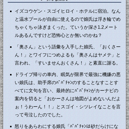
イズコウゲン・スゴイヒロイ・ホテルに宿泊。なん
と温水プールが自由に使えるので娘氏は浮き輪でめ
ちゃくちゃ泳ぎまくった。ていうか深さ1.2メート
ルあるんですけど恐怖心とか無いのかね？
「奥さん」という語彙を入手した娘氏、「おくさー
ん！」とワイフにつめよるも「奥さんはヤメテ」と
言われ、「すいませんおくさん！」と素直に謝る。
ドライブ帰りの車内、眠気が限界で最強に機嫌の悪
い娘氏は、助手席のﾊﾟﾊﾟﾁｬﾝのすることなすことす
べてに文句を言い、最終的にﾊﾟﾊﾟﾁｬﾝがカーナビの
案内を切ると「おかーさんは地図がよめないんだよ
ぉ！うわーん！！」とスゴイ・シツレイなことを言
って号泣したのでした。
怒りをあらわにする娘氏「ﾊﾟﾊﾟﾁｬﾝは砂だらけにな