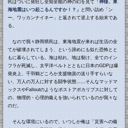
民はついに発狂し全知全能の神の幻を見て
「神様、東
海地震はいつ起こるんですか！？」
と問い詰め「ン
ー、ワッカンナイネー」と返されて逆上する始末であ
る。
なので我々静岡県民は、東海地震が来れば生活の全
てが破壊されてしまう、という諦めにも似た恐怖とと
もに暮らしている。海は枯れ、地は裂け、全てのイン
フラが死滅し、太平洋ベルトとともに日本のGDPは爆
発炎上、千羽鶴どころか支援物資の送り手すらいな
い、万人の万人に対する闘争状態……そんなマッドマ
ックスやFalloutのようなポストアポカリプスに対して
の、物理的・心理的備えを強いられているのが我々な
のだ。
そんな環境にいるので、いつしか俺は「災害への備