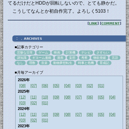
てるだけだとHDDが回転しないので、とても静かだ。
こうしてなんとか初自作完了。よろしく5103！
[
LINK
] [
COMMENT
]
：．
ARCHIVES
■記事カテゴリー
悲惨な日常
ゲーム
映画
計算機
テレビ
さすらい
謎知識
ギヨーム連絡
漫画
妄想
考察
物欲発破
言語
なし
理数
音楽
動物夢想転生
時事と危機
育成記
■月毎アーカイブ
2026年
[08]
[07]
[06]
[05]
[04]
[03]
[02]
[01]
2025年
[12]
[11]
[10]
[09]
[08]
[07]
[06]
[05]
[04]
[03]
[02]
[01]
2024年
[12]
[11]
[10]
[09]
[08]
[07]
[06]
[05]
[04]
[03]
[02]
[01]
2023年