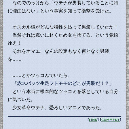
なのでのっけから「ウテナが男装していることに特
に理由はない」という事実を知って衝撃を受けた。
オスカル様がどんな犠牲を払って男装していたか！
当然それは戦いに赴くため女を捨てる、という覚悟
ゆえ！
それをオマエ、なんの設定もなく何となく男装
を……
……とかツッコんでいたら、
「赤スパッツ生足フトモモのどこが男装だ！？」
という本当に根本的なツッコミを落としている自分
に気づいた。
少女革命ウテナ、恐ろしいアニメであった。
[
LINK
] [
COMMENT
]