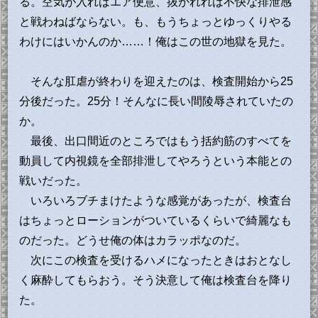
る。空気が入ればエア便意、抜かれれば不快な排泄感
と戦わねばならない。も、もうちょっとゆっくりやる
わけにはいかんのか……！俺はこの世の地獄を見た。
そんな肛虐が終わりを迎えたのは、検査開始から25
分後だった。25分！そんなに長い間陵辱されていたの
か。
最後、出口間近のところではもう括約筋のすべてを
動員して内視鏡を全部排泄してやろうという本能との
戦いだった。
いろいろブチまけたような感覚があったが、検査台
はちょっとローションがついているくらいで綺麗なも
のだった。どうせ俺の体はカラッポなのだ。
次にこの検査を受けるハメになったときはおとなし
く麻酔してもらおう。そう決意して俺は検査台を降り
た。