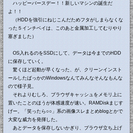
ハッピーバースデー！！新しいマシンの誕生だ
よ！！
（HDDを強引にねじこんだためフタがしまらなくな
った５インチベイは、このあと金属加工してむりやり
塞ぎました）
OS入れるのをSSDにして、データは今までのHDD
に保存していく。
驚くほど起動が早くなった、が、クリーンインスト
ールしたばっかのWindowsなんてみんなそんなもんな
ので様子見。
それよりむしろ、ブラウザキャッシュをメモリ上に
置いたことのほうが体感速度が速い。RAMDiskまじす
げー。「笑ったら○○」系の画像スレまとめblogとかで
大変な威力を発揮した。
あとデータを保存しないかぎり、ブラウザ立ち上げ