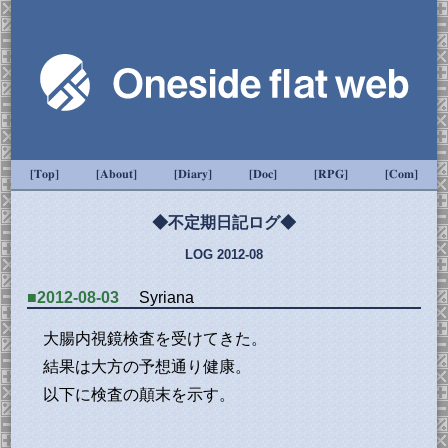
[Top]
[About]
[Diary]
[Doc]
[RPG]
[Com]
◆不定期日記ログ◆
LOG 2012-08
■2012-08-03
Syriana
大腸内視鏡検査を受けてきた。
結果は大方の予想通り健康。
以下に検査の顛末を示す。