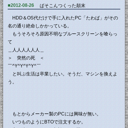
■2012-08-26
ぱそこんつくった顛末
HDD＆OS代だけで手に入れたPC「たわば」がその
名の通り絶命しかかっている。
もうそろそろ原因不明なブルースクリーンを喰らっ
て
＿人人人人人人＿
＞ 突然の死 ＜
￣^Y^Y^Y^Y^￣
と叫ぶ生活は卒業したい。そうだ、マシンを換えよ
う。
もとからメーカー製のPCには興味が無い。
いつものようにBTOで注文するか。