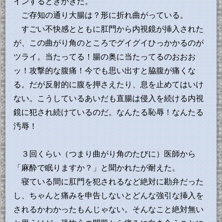
インするときがきた。
ご存知の通り大腸は？形に折れ曲がっている。
すごい不快感とともに肛門から内視鏡が挿入された
が、この曲がり角のところでグイグイひっかかるのが
ツライ。当たってる！腸の奥に当たってるのおおお
ッ！攻撃的な腹痛！今でも思い出すと脇腹が痛くな
る。だが反射的に腹を押さえたり、息を止めてはいけ
ない。こうしているあいだも直腸は侵入を続ける内視
鏡に犯され続けているのだ。なんたる恥辱！なんたる
汚辱！
３回くらい（つまり曲がり角のたびに）医師から
「麻酔で眠りますか？」と聞かれたが耐えた。
寝ている間に肛門を犯されるなど絶対に勘弁だった
し、ちゃんと痛みを申告しないとどんな強引な挿入を
されるかわかったもんじゃない。そんなこと絶対無い