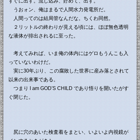
すぐに出す。流し込み、貯めて、出す。
うおォン、俺はまるで人間水力発電所だ。
人間ってのは結局管なんだな。ちくわ同然。
２リットルの終わりが見える頃には、ほぼ無色透明
な液体が排出されるに至った。
考えてみれば、いま俺の体内にはゲロもうんこも入
っていないわけだ。
実に30年ぶり、この腐敗した世界に産み落とされて
以来の出来事である。
つまり I am GOD'S CHILD であり悟りを開いたがす
ぐ閉じた。
尻に穴のあいた検査着をまとい、いよいよ内視鏡が