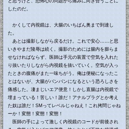
と思うけど、恐怖心の問題から痛みに向き合うことに
したのだ。
かくして内視鏡は、大腸のいちばん奥まで到達し
た。
あとは撮影しながら戻るだけ。これで安心……と思
いきやまだ陵辱は続く。撮影のためには腸内を膨らま
せなければならず、医師は手元の装置で空気を入れた
り抜いたりしながら内視鏡を抜いていく。空気が入っ
たときの腹痛がまた一味ちがう。俺は便秘になったこ
とはないが、大腸がパンパンになるという恐ろしさを
痛感した。凄まじいエア便意！しかし直腸は内視鏡で
埋まっている！苦しい！誰だ！アナルプラグとか考え
た奴は誰だ！SMってレベルじゃねえ！これ拷問じゃね
ーか！変態！変態！変態！
医師の手によって激しく内視鏡のコードが前後され