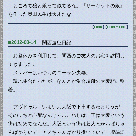
ところで狼と娘って似てるな。『サーキットの娘』
を作った奥田民生は天才だな。
[
LINK
] [
COMMENT
]
■2012-08-14
関西遠征日記
お盆休みを利用して、関西のご友人のお宅を訪問し
てきました。
メンバーはいつものニーサン夫妻。
現地集合だったが、なんとか集合場所の大阪駅に到
着。
アヴドゥル…いよいよ大阪で下車するわけじゃが、
その…ちと心配なんじゃ…。わしは、実は大阪という
街は初めてなんだ。大阪という街は芸人とかおばちゃ
んばかりいて、アメちゃんばかり撒いていて、標準語