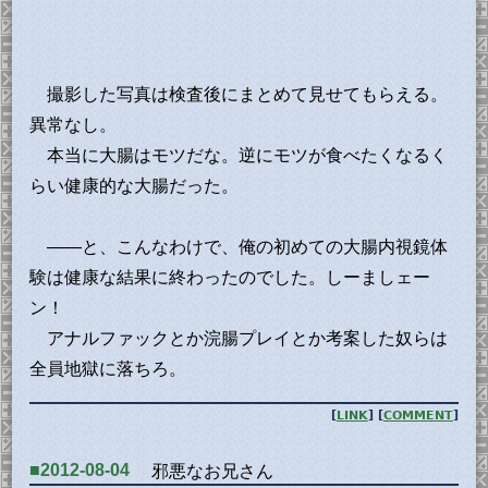
撮影した写真は検査後にまとめて見せてもらえる。
異常なし。
本当に大腸はモツだな。逆にモツが食べたくなるく
らい健康的な大腸だった。
――と、こんなわけで、俺の初めての大腸内視鏡体
験は健康な結果に終わったのでした。しーましェー
ン！
アナルファックとか浣腸プレイとか考案した奴らは
全員地獄に落ちろ。
[
LINK
] [
COMMENT
]
■2012-08-04
邪悪なお兄さん