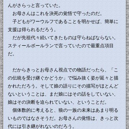
んがさらっと言っていた。
お母さんはこれを決死の覚悟で守ったのだ。
子どもがワーウルフであることを明かせば、簡単に
支援は得られるだろう。
だが先祖代々続いてきたものは守らねばならない。
スティールボールランで言っていたので最重点項目
だ。
だからきっとお母さん視点での物語だったら、「こ
の伝統を受け継ぐかどうか」で悩み抜く姿が延々と描
かれただろう。そして娘の語りにその描写がほとんど
ないということは、まだ娘にはその話をしていない、
娘はその決断を迫られていない、ということだ。
個体数的に考えると、狼の一族の未来はあまり明る
いものではなさそうだ。お母さんの覚悟は、きっと次
代には引き継がれないのだろう。