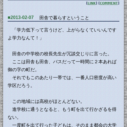
[
LINK
] [
COMMENT
]
■2013-02-07
田舎で暮らすということ
「学力低下って言うけど、上がらなくていいんです
よ学力なんて！」
田舎の中学校の校長先生が冗談交じりに言った。
ここは田舎も田舎、バスだって一時間に２本あれば
御の字の町だ。
それでもこのあたり一帯では、一番人口密度が高い
学区だろう。
この地域には高校がほとんどない。
進学校に通うとなると、もう町を出て行かざるを得
ない。
一度町を出て行った子どもは、そのまま都会の大学