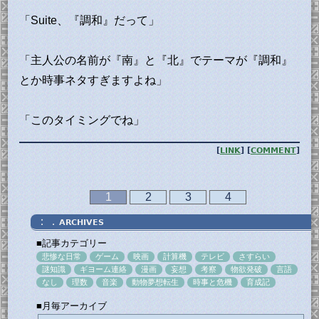
「Suite、『調和』だって」
「主人公の名前が『南』と『北』でテーマが『調和』
とか時事ネタすぎますよね」
「このタイミングでね」
[
LINK
] [
COMMENT
]
1
2
3
4
：．
ARCHIVES
■記事カテゴリー
悲惨な日常
ゲーム
映画
計算機
テレビ
さすらい
謎知識
ギヨーム連絡
漫画
妄想
考察
物欲発破
言語
なし
理数
音楽
動物夢想転生
時事と危機
育成記
■月毎アーカイブ