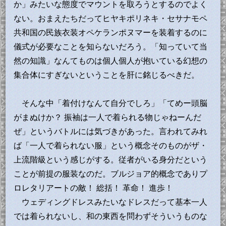
か」みたいな態度でマウントを取ろうとするのでよく
ない。おまえたちだってヒヤキポリネキ・セサナモペ
共和国の民族衣装オペケランポヌマーを装着するのに
儀式が必要なことを知らないだろう。「知っていて当
然の知識」なんてものは個人個人が抱いている幻想の
集合体にすぎないということを肝に銘じるべきだ。
そんな中「着付けなんて自分でしろ」「てめー頭脳
がまぬけか？ 振袖は一人で着られる物じゃねーんだ
ぜ」というバトルには気づきがあった。言われてみれ
ば「一人で着られない服」という概念そのものがザ・
上流階級という感じがする。従者がいる身分だという
ことが前提の服装なのだ。ブルジョア的概念でありプ
ロレタリアートの敵！ 総括！ 革命！ 進歩！
ウェディングドレスみたいなドレスだって基本一人
では着られないし、和の東西を問わずそういうものな