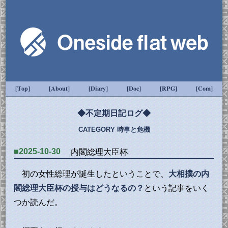
[Top]
[About]
[Diary]
[Doc]
[RPG]
[Com]
◆不定期日記ログ◆
CATEGORY 時事と危機
■2025-10-30
内閣総理大臣杯
初の女性総理が誕生したということで、
大相撲の内
閣総理大臣杯の授与はどうなるの？
という記事をいく
つか読んだ。