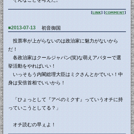
[
LINK
] [
COMMENT
]
■2013-07-13
初音御国
投票率が上がらないのは政治家に魅力がないから
だ！
各政治家はクールジャパン(笑)な萌えアバターで選
挙活動をやればいい！
いっそもう内閣総理大臣はミクさんとかでいい！中
身は安倍首相でいいから！
「ひょっとして『アベのミクす』っていうオチに持
っていこうとしてる？」
オチ読むの早ぇよ！