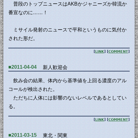
普段のトップニュースはAKBかジャニーズか韓流か
番宣なのに……！
ミサイル発射のニュースで平和というものに気付か
された形だ。
[
LINK
] [
COMMENT
]
■2011-04-04
新人歓迎会
飲み会の結果、体内から基準値を上回る濃度のアル
コールが検出された。
ただちに人体には影響のないレベルであるとしてい
る。
[
LINK
] [
COMMENT
]
■2011-03-15
東北・関東