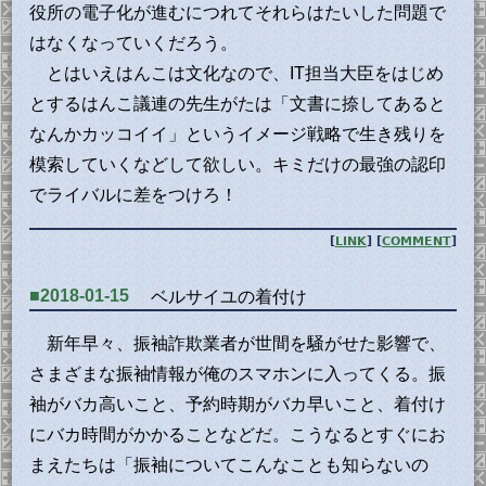
役所の電子化が進むにつれてそれらはたいした問題で
はなくなっていくだろう。
とはいえはんこは文化なので、IT担当大臣をはじめ
とするはんこ議連の先生がたは「文書に捺してあると
なんかカッコイイ」というイメージ戦略で生き残りを
模索していくなどして欲しい。キミだけの最強の認印
でライバルに差をつけろ！
[
LINK
] [
COMMENT
]
■2018-01-15
ベルサイユの着付け
新年早々、振袖詐欺業者が世間を騒がせた影響で、
さまざまな振袖情報が俺のスマホンに入ってくる。振
袖がバカ高いこと、予約時期がバカ早いこと、着付け
にバカ時間がかかることなどだ。こうなるとすぐにお
まえたちは「振袖についてこんなことも知らないの