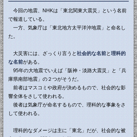
今回の地震、NHKは「東北関東大震災」という名前
で報道している。
一方、気象庁は「東北地方太平洋沖地震」と命名し
た。
大災害には、ざっくり言うと
社会的な名前
と
理科的
な名前
がある。
95年の大地震でいえば「阪神・淡路大震災」と「兵
庫県南部地震」の２つがそうだ。
前者はマスコミや政府が決めるもので、社会的な影
響全体をさして使われる。
後者は気象庁が命名するもので、理科的な事象をさ
して使われる。
理科的なダメージは主に「東北」だが、社会的な被