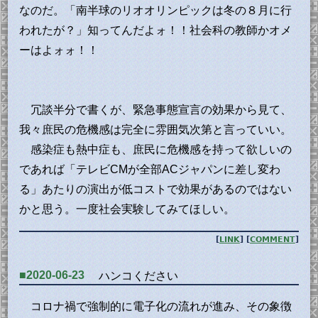
なのだ。「南半球のリオオリンピックは冬の８月に行
われたが？」知ってんだよォ！！社会科の教師かオメ
ーはよォォ！！
冗談半分で書くが、緊急事態宣言の効果から見て、
我々庶民の危機感は完全に雰囲気次第と言っていい。
感染症も熱中症も、庶民に危機感を持って欲しいの
であれば「テレビCMが全部ACジャパンに差し変わ
る」あたりの演出が低コストで効果があるのではない
かと思う。一度社会実験してみてほしい。
[
LINK
] [
COMMENT
]
■2020-06-23
ハンコください
コロナ禍で強制的に電子化の流れが進み、その象徴