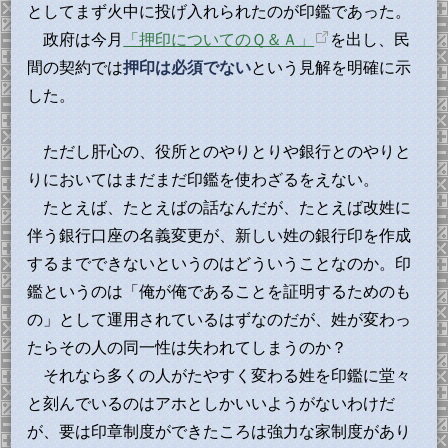
としてまず火中に投げ入れられたのが印鑑であった。
政府は今月
「押印についてのＱ＆Ａ」
を出し、民
間の契約では
押印は必須でない
という見解を明確に示
した。
ただし肝心の、役所とのやりとりや銀行とのやりと
りにおいてはまだまだ印鑑を使わざるをえない。
たとえば、たとえばの話なんだが、たとえば改姓に
伴う銀行口座の名義変更が、新しい姓の銀行印を作成
するまでできないというのはどういうことなのか。印
鑑というのは「俺が俺であることを証明するためのも
の」として運用されているはずなのだが、姓が変わっ
たらその人の同一性は失われてしまうのか？
それなら多くの人がたやすく変わる姓を印鑑に堂々
と刻んでいるのはアホとしかいいようがないわけだ
が、要は印章制度ができたころは強力な家制度があり