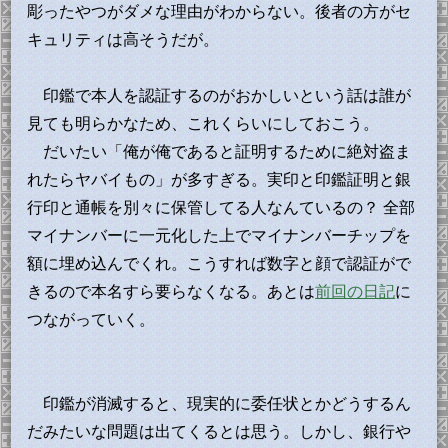
彫ったやつがダメな理由がわからない。後者の方がセ
キュリティは高そうだが。
印鑑で本人を認証するのがおかしいという話は誰が
見ても明らかなため、これくらいにしておこう。
だいたい「俺が俺であると証明するために絶対盗ま
れたらヤバイもの」が多すぎる。実印と印鑑証明と銀
行印と通帳を別々に保管してる人なんているの？ 全部
マイナンバーに一元化した上でマイナンバーチップを
額に埋め込んでくれ。こうすれば数字と顔で認証がで
きるので本名すら要らなくなる。あとは
前回の日記
に
つながっていく。
印鑑が消滅すると、現実的に委任状とかどうするん
だみたいな問題は出てくるとは思う。しかし、銀行や