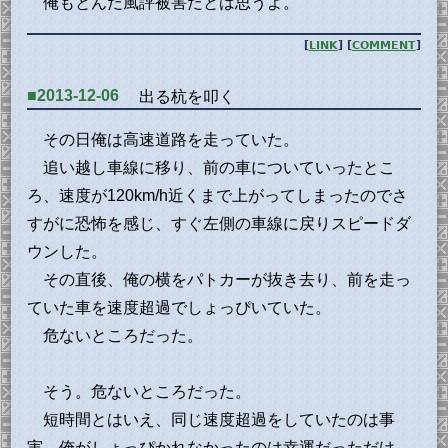
俺もとんだ風評被害だとは思うよ。
[
LINK
] [
COMMENT
]
■2013-12-06
出る杭を叩く
その日俺は高速道路を走っていた。
追い越し車線に移り、前の車についていったとこ
ろ、速度が120km/h近くまで上がってしまったのでさ
すがに恐怖を感じ、すぐ左側の車線に戻りスピードダ
ウンした。
その直後、俺の横をパトカーが抜き去り、前を走っ
ていた車を速度超過でしょっぴいていた。
危ないところだった。
そう。危ないところだった。
短時間とはいえ、同じ速度超過をしていたのは事
実。俺がしょっぴかれなかったのは幸運だっただけ