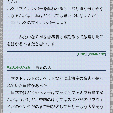
もん」
ハク「マイナンバーを奪われると、帰り道が分からな
くなるんだよ。私はどうしても思い出せないんだ」
千尋「ハクのマイナンバー……？」
……みたいなＣＭを総務省は即刻作って放送し周知
をはかるべきだと思います。
[
LINK
] [
COMMENT
]
■2014-07-26
勇者の店
マクドナルドのナゲットなどに上海産の腐肉が使わ
れていた事件があった。
日本ではどうやら大手はマックとファミマ程度で済
んだようだけど、中国のほうではスタバだのサブウェ
イだのケンタだのまで飛び火してそりゃもう大変そう