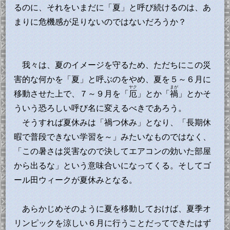
るのに、それをいまだに「夏」と呼び続けるのは、あ
まりに危機感が足りないのではないだろうか？
我々は、夏のイメージを守るため、ただちにこの災
害的な何かを「夏」と呼ぶのをやめ、夏を５～６月に
ヤク
まが
移動させた上で、７～９月を「
厄
」とか「
禍
」とかそ
ういう恐ろしい呼び名に変えるべきであろう。
そうすれば夏休みは「禍つ休み」となり、「長期休
暇で普段できない学習を～」みたいなものではなく、
「この暑さは災害なので決してエアコンの効いた部屋
から出るな」という意味合いになってくる。そしてゴ
ール田ウィークが夏休みとなる。
あらかじめそのように夏を移動しておけば、夏季オ
リンピックを涼しい６月に行うことだってできたはず