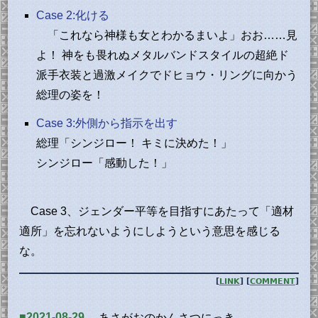
Case 2:化ける
「これなら神様も女とわかるまいよ」おお……見
よ！ 神をも畏れぬメタルバンドスタイルの超絶ド
派手衣装と過激メイクでドヒョウ・リングに向かう
総理の姿を！
Case 3:外側から指示を出す
総理「シンジロー！ キミに決めた！」
シンジロー「感動した！」
Case 3、ジェンダー平等を目指すにあたって「適材
適所」を忘れないようにしようという意思を感じる
な。
[
LINK
] [
COMMENT
]
■2021-08-29
あさがおのかんさつにっき