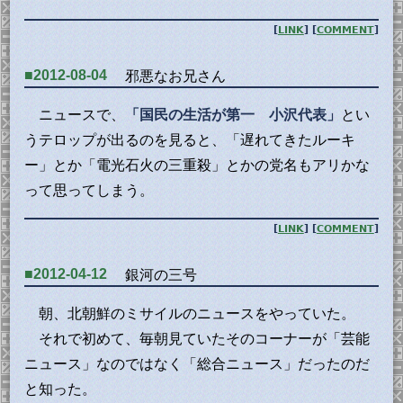
[
LINK
] [
COMMENT
]
■2012-08-04
邪悪なお兄さん
ニュースで、
「国民の生活が第一 小沢代表」
とい
うテロップが出るのを見ると、「遅れてきたルーキ
ー」とか「電光石火の三重殺」とかの党名もアリかな
って思ってしまう。
[
LINK
] [
COMMENT
]
■2012-04-12
銀河の三号
朝、北朝鮮のミサイルのニュースをやっていた。
それで初めて、毎朝見ていたそのコーナーが「芸能
ニュース」なのではなく「総合ニュース」だったのだ
と知った。